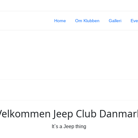
Home
Om Klubben
Galleri
Eve
Velkommen Jeep Club Danmar
It`s a Jeep thing