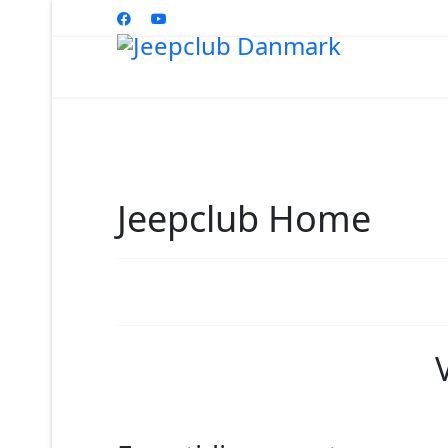
Jeepclub Home